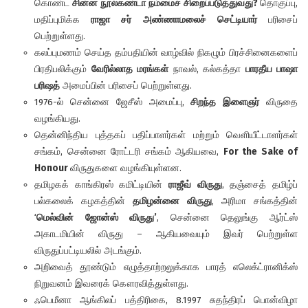
கொண்ட
சின்ன
நூல்கண்டா
நம்மைச்
சிறைப்படுத்துவது
?
தொகுப்பு,
மதிப்புமிக்க
ராஜா
சர்
அண்ணாமலைச்
செட்டியார்
பரிசைப்
பெற்றுள்ளது.
கலப்புமணம் செய்த தம்பதியின் வாழ்வில் நிகழும் பிரச்சினைகளைப்
பிரதிபலிக்கும்
வேரில்லாத
மரங்கள்
நாவல், கல்கத்தா
பாரதீய
பாஷா
பரிஷத்
அமைப்பின் பரிசைப் பெற்றுள்ளது.
1976-ல் சென்னை ஜேசீஸ் அமைப்பு,
சிறந்த
இளைஞர்
விருதை
வழங்கியது.
தென்னிந்திய புத்தகப் பதிப்பாளர்கள் மற்றும் வெளியீட்டாளர்கள்
சங்கம், சென்னை ரோட்டரி சங்கம் ஆகியவை,
For the Sake of
Honour
விருதுகளை வழங்கியுள்ளன.
தமிழகக் காங்கிரஸ் கமிட்டியின்
ராஜீவ்
விருது
, தஞ்சைத் தமிழ்ப்
பல்கலைக் கழகத்தின்
தமிழன்னை
விருது
, அரிமா சங்கத்தின்
‘
மெல்வின்
ஜோன்ஸ்
விருது’
, சென்னை தெலுங்கு ஆர்ட்ஸ்
அகாடமியின் விருது – ஆகியவையும் இவர் பெற்றுள்ள
விருதுப்பட்டியலில் அடங்கும்.
அறிவைத் தூண்டும் எழுத்தாற்றலுக்காக பாரத் எலெக்ட்ரானிக்ஸ்
நிறுவனம் இவரைக் கௌரவித்துள்ளது.
ஃபெமீனா ஆங்கிலப் பத்திரிகை, 8.1997 சுதந்திரப் பொன்விழா