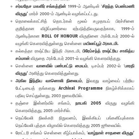
சர்வதேச மகளிர் சங்கத்தின்
1999-ம் ஆண்டின் ‘
சிறந்த பெண்மணி
விருது’
மார்ச் 2000-ம் ஆண்டில் வழங்கப்பட்டது.
தொலைக்காட்சித் தொடர்கள் மூலம் சமுதாயப் பிரச்சினை
குறித்தான விழிப்புணர்வை ஏற்படுத்திவருவதற்காக, 1999-ம்
ஆண்டிற்கான
ROLL OF HONOUR
விருதினை அக்டோபர் 2000-ல்
வழங்கி கௌரவித்துள்ளது சென்னை
மயிலாப்பூர் அகாடமி.
கல்கத்தா ராஷ்ட்ரிய இந்தி அகாடமி,
பிரேம்சந்த் ராஷ்ட்ரிய சாகித்ய
சம்மான்
விருதை அக்டோபர் 2001-ல் வழங்கி கௌரவித்தது.
சென்னை
வானவில் பண்பாட்டு மையம்
, டிசம்பர் 2002-ல் ‘
பாரதி
விருது’
அளித்து கௌரவித்துள்ளது.
அகில இந்திய வானொலி நிலையம்
, இவரது வாழ்வைப் பற்றிய
பேட்டியைத் தங்களது
Archival Programme
நிகழ்ச்சிக்காகப்
பதிவு செய்துள்ளது, 2003 ஜனவரியில்.
தஞ்சை இன்னர்வீல் சங்கம்,
நாயகி 2005
விருது வழங்கி
கௌரவித்தது, 2005 மார்ச்சில்.
நெய்வேலி நிலக்கரி நிறுவனம், இலக்கியப் பங்களிப்புக்காக
நெய்வேலி புத்தக விழாவில் கௌரவித்தது 2005 ஜூலையில்.
ரோட்டரி சங்கம் சென்னை கீழ்ப்பாக்கம், ‘
வாழ்நாள் சாதனை விருது’