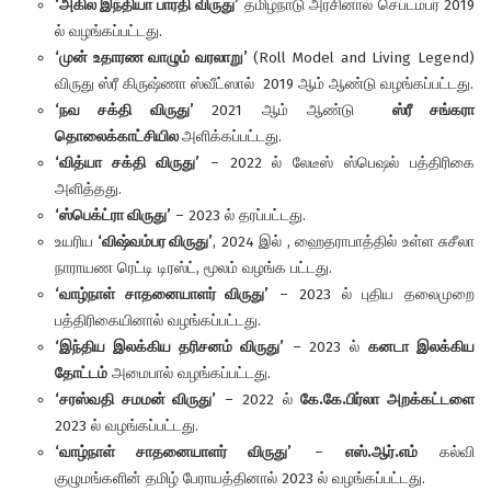
‘அகில இந்தியா பாரதி
விருது’
தமிழ்நாடு அரசினால் செப்டம்பர் 2019
ல் வழங்கப்பட்டது.
‘முன் உதாரண வாழும் வரலாறு’
(Roll Model and Living Legend)
விருது ஸ்ரீ கிருஷ்ணா ஸ்வீட்ஸால் 2019 ஆம் ஆண்டு வழங்கப்பட்டது.
‘
நவ
சக்தி
விருது’
2021 ஆம் ஆண்டு
ஸ்ரீ
சங்கரா
தொலைக்காட்சியில
அளிக்கப்பட்டது.
‘வித்யா சக்தி விருது’
– 2022 ல் லேடீஸ் ஸ்பெஷல் பத்திரிகை
அளித்தது.
‘ஸ்பெக்ட்ரா விருது’
– 2023 ல் தரப்பட்டது.
உயரிய
‘விஷ்வம்பர விருது’
, 2024 இல் , ஹைதராபாத்தில் உள்ள சுசீலா
நாராயண ரெட்டி டிரஸ்ட், மூலம் வழங்க பட்டது.
‘வாழ்நாள் சாதனையாளர் விருது’
– 2023 ல் புதிய தலைமுறை
பத்திரிகையினால் வழங்கப்பட்டது.
‘இந்திய இலக்கிய தரிசனம் விருது’
– 2023 ல்
கனடா இலக்கிய
தோட்டம்
அமைபால் வழங்கப்பட்டது.
‘சரஸ்வதி சமமன் விருது’
– 2022 ல்
கே.கே.பிர்லா அறக்கட்டளை
2023 ல் வழங்கப்பட்டது.
‘வாழ்நாள் சாதனையாளர் விருது’
–
எஸ்.ஆர்.எம்
கல்வி
குழுமங்களின் தமிழ் பேராயத்தினால் 2023 ல் வழங்கப்பட்டது.