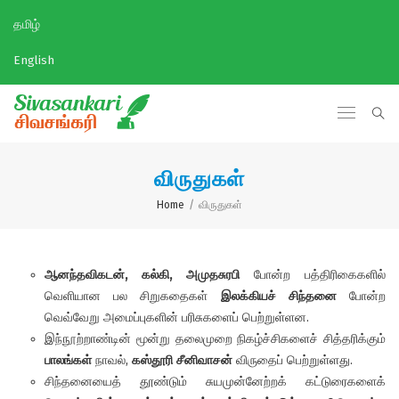
தமிழ்
English
விருதுகள்
Home
/
விருதுகள்
ஆனந்தவிகடன்
,
கல்கி
,
அமுதசுரபி
போன்ற பத்திரிகைகளில்
வெளியான பல சிறுகதைகள்
இலக்கியச்
சிந்தனை
போன்ற
வெவ்வேறு அமைப்புகளின் பரிசுகளைப் பெற்றுள்ளன.
இந்நூற்றாண்டின் மூன்று தலைமுறை நிகழ்ச்சிகளைச் சித்தரிக்கும்
பாலங்கள்
நாவல்,
கஸ்தூரி
சீனிவாசன்
விருதைப் பெற்றுள்ளது.
சிந்தனையைத் தூண்டும் சுயமுன்னேற்றக் கட்டுரைகளைக்