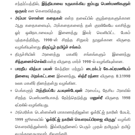
சந்தர்ப்பத்தில்,
இந்தியாவை
உருவாக்கிய
ஐம்பது
பெண்மணிகளுள்
ஒருவர்
என கௌரவித்தது.
அம்மா சொன்ன கதைகள்
என்ற தலைப்பில் குழந்தைகளுக்கான
ஆறு கதைகளையும், அக்கதைகளைத் தன் குரலிலேயே வாசித்து
ஓர் ஒலிநாடாவையும் இணைத்து இவர் வெளியிட்ட பேசும்
புத்தகத்திற்கு, 1998-ன் சிறந்த சிறுவர் நூலுக்கான விருதை
வழங்கியுள்ளது
திருப்பூர் தமிழ்ச் சங்கம்
.
திருச்சியின் அனைத்து மகளிர் சங்கங்களும் இணைந்து
சிந்தனைச்செல்வி
என்ற விருதை மார்ச் 1998-ல் வழங்கியுள்ளன.
பாரதீய வித்யா பவன்
கேந்திரா மற்றும்
டைரக்டர் கே.சுப்ரமணியம்
நினைவு அறக்கட்டளை
இணைந்து,
ஸ்த்ரீ ரத்னா
விருதை 8.3.1998
உலக மகளிர் தினத்தன்று வழங்கின.
பெங்களூர்
அத்திமப்பே ஃபவுண்டேஷன்
அமைப்பு, தேசிய அளவில்
சிறந்த பெண்மணியாகத் தேர்ந்தெடுத்து
மனுஸ்ரீ
விருதை 1998
ஏப்ரலில் வழங்கியது.
அமெரிக்க டென்னஸ்ஸி மாகாணத்திலுள்ள ஓக்ரிட்ஜ் நகரின் மேயர்,
1999 ஜூலையில் ‘
ஓக்ரிட்ஜ் நகரின் கௌரவப்பிரஜை விருது’
வழங்கி
கௌரவித்துள்ளார். இவ்விருதினைப் பெரும் முதல் தமிழரும் தமிழ்
எழுத்தாளருமாவார், சிவசங்கரி.