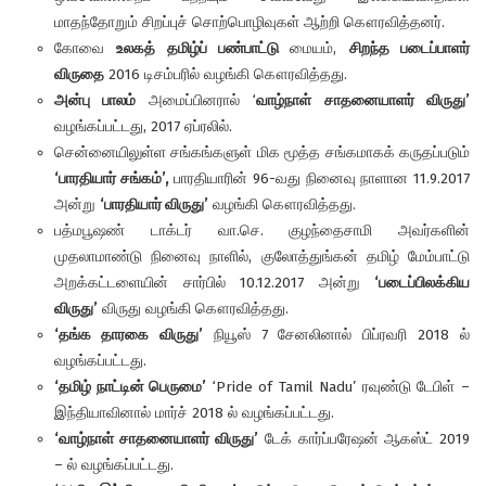
மாதந்தோறும் சிறப்புச் சொற்பொழிவுகள் ஆற்றி கௌரவித்தனர்.
கோவை
உலகத் தமிழ்ப் பண்பாட்டு
மையம்,
சிறந்த படைப்பாளர்
விருதை
2016 டிசம்பரில் வழங்கி கௌரவித்தது.
அன்பு பாலம்
அமைப்பினரால் ‘
வாழ்நாள் சாதனையாளர் விருது’
வழங்கப்பட்டது, 2017 ஏப்ரலில்.
சென்னையிலுள்ள சங்கங்களுள் மிக மூத்த சங்கமாகக் கருதப்படும்
‘பாரதியார் சங்கம்’,
பாரதியாரின் 96-வது நினைவு நாளான 11.9.2017
அன்று
‘பாரதியார் விருது’
வழங்கி கௌரவித்தது.
பத்மபூஷண் டாக்டர் வா.செ. குழந்தைசாமி அவர்களின்
முதலாமாண்டு நினைவு நாளில், குலோத்துங்கன் தமிழ் மேம்பாட்டு
அறக்கட்டளையின் சார்பில் 10.12.2017 அன்று
‘படைப்பிலக்கிய
விருது’
விருது வழங்கி கௌரவித்தது.
‘தங்க தாரகை
விருது’
நியூஸ் 7 சேனலினால் பிப்ரவரி 2018 ல்
வழங்கப்பட்டது.
‘தமிழ் நாட்டின் பெருமை’
‘Pride of Tamil Nadu’ ரவுண்டு டேபிள் –
இந்தியாவினால் மார்ச் 2018 ல் வழங்கப்பட்டது.
‘வாழ்நாள் சாதனையாளர்
விருது’
டேக் கார்ப்பரேஷன் ஆகஸ்ட் 2019
– ல் வழங்கப்பட்டது.