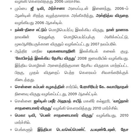
வழங்கி கௌரவித்தது 2006 மார்ச்சில்.
மும்பை
ஜீ டிவி, அர்ச்சனா
அமைப்புடன் இணைந்து, 2006-ம்
ஆண்டின் சிறந்த எழுத்தாளராக அங்கீகரித்து,
அஸ்தித்வ விருதை
வழங்கியது 2006 ஆகஸ்டில்.
நல்லி-திசை எட்டும்
மொழிபெயர்ப்பு இலக்கிய விருது,
நான் நானாக
நாவலின் தெலுங்கு மொழிபெயர்ப்புக்கு அளிக்கப்பட்டு,
மூலஆசிரியருக்கான விருதும் வழங்கப்பட்டது 2007 நவம்பரில்.
ஆந்திர மாநில
யுவகலாவாஹினி
இலக்கியக் கலைக் குழு,
‘
கோபிசந்த் இலக்கிய தேசிய விருது’
2008 ஜனவரியில் வழங்கியது.
இந்திய மொழிகள் அனைத்திற்குமான தேசிய விருதாக மாற்றப்பட்ட
பிறகு, முதல் விருதைப் பெற்ற கௌரவம் சிவசங்கரிக்குக்
கிடைத்தது.
சென்னை கம்பன் கழகத்தின்
சார்பில்,
பேராசிரியர் கே. சுவாமிநாதன்
நினைவு விருது வழங்கப்பட்டது, 2009 ஆகஸ்ட்டில்.
சென்னை
ஜஸ்டிஸ் பஷீர் அஹமத் சயீத்
மகளிர் கல்லூரி, ‘
வாழ்நாள்
சாதனையாளர் விருது’
வழங்கி கௌரவித்தது 2010 மார்ச்சில்.
மெகா டிவி, ‘பெண் சாதனையாளர் விருது’
வழங்கியது, 2010
மார்ச்சில்.
பெங்களூர்
இந்தியா டெவலெப்மெண்ட் ஃபவுண்டேஷன்
,
தேச