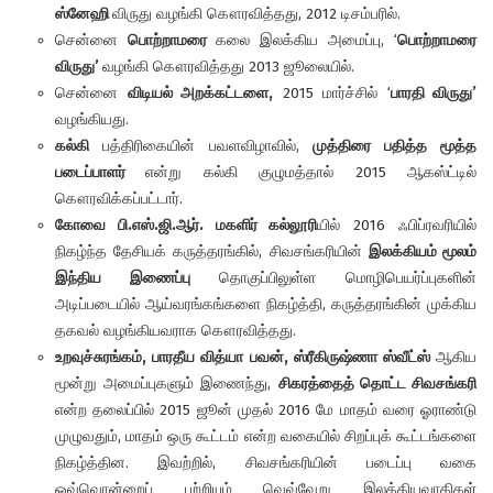
ஸ்னேஹி
விருது வழங்கி கௌரவித்தது, 2012 டிசம்பரில்.
சென்னை
பொற்றாமரை
கலை இலக்கிய அமைப்பு, ‘
பொற்றாமரை
விருது’
வழங்கி கௌரவித்தது 2013 ஜூலையில்.
சென்னை
விடியல் அறக்கட்டளை,
2015 மார்ச்சில் ‘
பாரதி விருது’
வழங்கியது.
கல்கி
பத்திரிகையின் பவளவிழாவில்,
முத்திரை பதித்த மூத்த
படைப்பாளர்
என்று கல்கி குழுமத்தால் 2015 ஆகஸ்ட்டில்
கௌரவிக்கப்பட்டார்.
கோவை பி.எஸ்.ஜி.ஆர். மகளிர் கல்லூரி
யில் 2016 ஃபிப்ரவரியில்
நிகழ்ந்த தேசியக் கருத்தரங்கில், சிவசங்கரியின்
இலக்கியம் மூலம்
இந்திய இணைப்பு
தொகுப்பிலுள்ள மொழிபெயர்ப்புகளின்
அடிப்படையில் ஆய்வரங்கங்களை நிகழ்த்தி, கருத்தரங்கின் முக்கிய
தகவல் வழங்கியவராக கௌரவித்தது.
உறவுச்சுரங்கம், பாரதீய வித்யா பவன், ஸ்ரீகிருஷ்ணா ஸ்வீட்ஸ்
ஆகிய
மூன்று அமைப்புகளும் இணைந்து,
சிகரத்தைத் தொட்ட சிவசங்கரி
என்ற தலைப்பில் 2015 ஜூன் முதல் 2016 மே மாதம் வரை ஓராண்டு
முழுவதும், மாதம் ஒரு கூட்டம் என்ற வகையில் சிறப்புக் கூட்டங்களை
நிகழ்த்தின. இவற்றில், சிவசங்கரியின் படைப்பு வகை
ஒவ்வொன்றைப் பற்றியும் வெவ்வேறு இலக்கியவாதிகள்