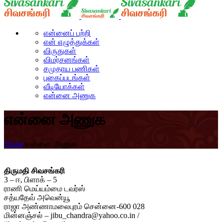
என்னைப் பற்றி
என் எழுத்துக்கள்
விருதுகள்
விமர்சனங்கள்
சமுதாய பணிகள்
புகைப்படங்கள்
வீடியோக்கள்
என்னை அணுக
என்னை அணுக
Home
/
என்னை அணுக
திருமதி சிவசங்கரி
3 – ஈ, பிளாக் – 5
ராணி மெய்யம்மை டவர்ஸ்
சத்யதேவ் அவென்யூ
ராஜா அண்ணாமலைபுரம் சென்னை-600 028
மின்னஞ்சல் – jibu_chandra@yahoo.co.in /