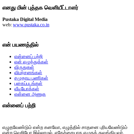
எனது மின் புத்தக வெளியீட்டாளர்
Pustaka Digital Media
web:
www.pustaka.co.in
என் பயணத்தில்
என்னைப் பற்றி
என் எழுத்துக்கள்
விருதுகள்
விமர்சனங்கள்
சமுதாய பணிகள்
புகைப்படங்கள்
வீடியோக்கள்
என்னை அணுக
என்னைப் பற்றி
எழுதவேண்டும் என்ற கனவோ, எழுத்தில் சாதனை புரியவேண்டும்
என்ற வெறியோ இல்லாமல், எதேச்சையாக எழுதத் துவங்கியவர்.