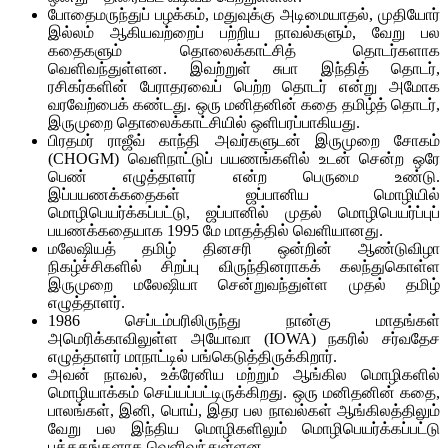
போதைமருந்துப் பழக்கம், மதுவுக்கு அடிமையாதல், முதியோர்
இல்லம் ஆகியவற்றைப் பற்றிய நாவல்களும், வேறு பல
கதைகளும் தொலைக்காட்சித் தொடர்களாக
வெளிவந்துள்ளன. இவற்றுள் சுபா இந்தித் தொடர்,
ரசிகர்களின் பேராதரவைப் பெற்ற தொடர் என்று அமோக
வரவேற்பைக் கண்டது. ஒரு மனிதனின் கதை தமிழ்த் தொடர்,
இருமுறை தொலைக்காட்சியில் ஒளிபரப்பாகியது.
பிரதமர் ராஜீவ் காந்தி அவர்களுடன் இருமுறை சோகம்
(CHOGM) வெளிநாட்டுப் பயணங்களில் உடன் சென்ற ஒரே
பெண் எழுத்தாளர் என்ற பெருமை உண்டு.
இப்பயணக்கதைகள் ஜப்பானிய மொழியில்
மொழிபெயர்க்கப்பட்டு, ஜப்பானில் முதல் மொழிபெயர்ப்புப்
பயணக்கதையாக 1995 மே மாதத்தில் வெளியானது.
மலேஷியத் தமிழ் தினசரி ஒன்றின் ஆண்டுவிழா
நிகழ்ச்சிகளில் சிறப்பு விருந்தினராகக் கலந்துகொள்ள
இருமுறை மலேஷியா சென்றுவந்துள்ள முதல் தமிழ்
எழுத்தாளர்.
1986 செப்டம்பரிலிருந்து நான்கு மாதங்கள்
அமெரிக்காவிலுள்ள அயோவா (IOWA) நகரில் சர்வதேச
எழுத்தாளர் மாநாட்டில் பங்கெடுத்திருக்கிறார்.
அவன் நாவல், உக்ரேனிய மற்றும் ஆங்கில மொழிகளில்
மொழியாக்கம் செய்யப்பட்டிருக்கிறது. ஒரு மனிதனின் கதை,
பாலங்கள், இனி, பொய், இதர பல நாவல்கள் ஆங்கிலத்திலும்
வேறு பல இந்திய மொழிகளிலும் மொழிபெயர்க்கப்பட்டு
புத்தகங்களாக வெளிவந்துள்ளன.