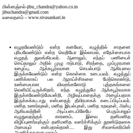
மின்னஞ்சல்-jibu_chandra@yahoo.co.in
jibuchandra@gmail.com
வலைதளம் – www.sivasankari.in
எழுதவேண்டும் என்ற கனவோ, எழுத்தில் சாதனை
புரியவேண்டும் என்ற வெறியோ இல்லாமல், எதேச்சையாக
எழுதத் துவங்கியவர். ஆனாலும், எந்தப் பணியைச்
செய்தாலும் அதில் முழு ஈடுபாடு, சிரத்தை, மும்முரமான
உழைப்பு, ஆக்கபூர்வமான செயல்பாடு ஆகியவை
இருக்கவேண்டும் என்ற கொள்கை உடையவர். எழுத்துப்
பணிக்காகப் பல ஆராய்ச்சிகளை மேற்கொண்டு,
உண்மையான விவரங்களோடு புத்தகங்களை
வெளியிட்டிருக்கிறார். எந்த எழுத்துமே ஆக்கபூர்வமாக
இருக்கவேண்டுமேயன்றி, அழிவுப்பாதைக்கு அழைப்பதாக
இருக்கக்கூடாது என்பதைத் தீவிரமாகக் கடைப்பிடிப்பவர்.
மனித உணர்வுகள், மனித இயல்புகள், மனித உறவுகள், அன்பு
ஆகியவற்றின் அடிப்படையிலேயே பெரும்பாலும்
எழுதுவதற்குக் காரணம், இவை தனிமனித
விழிப்புணர்வுக்கும் தனிமனித வளர்ச்சிக்கும் தூண்டுதலாக
அமையும் என்பதால்தான்… இது சிவசங்கரியின்
ஆணித்தரமான வாதம்.