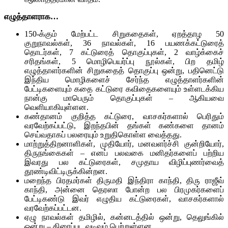
எழுத்தாளராக…
150-க்கும் மேற்பட்ட சிறுகதைகள், ஏறத்தாழ 50
குறுநாவல்கள், 36 நாவல்கள், 16 பயணக்கட்டுரைத்
தொடர்கள், 7 கட்டுரைத் தொகுப்புகள், 2 வாழ்க்கைச்
சரிதங்கள், 5 மொழிபெயர்ப்பு நூல்கள், பிற தமிழ்
எழுத்தாளர்களின் சிறுகதைத் தொகுப்பு ஒன்று, பதினெட்டு
இந்திய மொழிகளைச் சேர்ந்த எழுத்தாளர்களின்
பேட்டிகளையும் கதை கட்டுரை கவிதைகளையும் உள்ளடக்கிய
நான்கு மாபெரும் தொகுப்புகள் – ஆகியவை
வெளியாகியுள்ளன.
கண்தானம் குறித்த கட்டுரை, வாசகர்களால் பெரிதும்
வரவேற்கப்பட்டு, இறந்தபின் தங்கள் கண்களை தானம்
செய்வதாகப் பலரையும் உறுதிகொள்ள வைத்தது.
மாற்றுத்திறனாளிகள், முதியோர், மனவளர்ச்சி குன்றியோர்,
திருநங்கைகள் – எனப் பலவகை மனிதர்களைப் பற்றிய
இவரது பல கட்டுரைகள், சமுதாய விழிப்புணர்வைத்
தூண்டிவிட்டிருக்கின்றன.
மறைந்த பிரதமர்கள் திருமதி இந்திரா காந்தி, திரு ராஜீவ்
காந்தி, அன்னை தெரஸா போன்ற பல பிரமுகர்களைப்
பேட்டிகண்டு இவர் எழுதிய கட்டுரைகள், வாசகர்களால்
வரவேற்கப்பட்டன.
ஏழு நாவல்கள் தமிழில், கன்னடத்தில் ஒன்று, தெலுங்கில்
ஒன்று – திரைப்பட வடிவம் பெற்றுள்ளன.