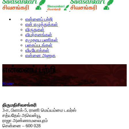
என்னைப் பற்றி
என் எழுத்துக்கள்
விருதுகள்
விமர்சனங்கள்
சமுதாய பணிகள்
புகைப்படங்கள்
வீடியோக்கள்
என்னை அணுக
என்னைப் பற்றி
Home
/
என்னைப் பற்றி
திருமதிசிவசங்கரி
3-ஈ, பிளாக்-5, ராணி மெய்யம்மை டவர்ஸ்
சத்யதேவ் அவென்யூ
ராஜா அண்ணாமலைபுரம்
சென்னை – 600 028