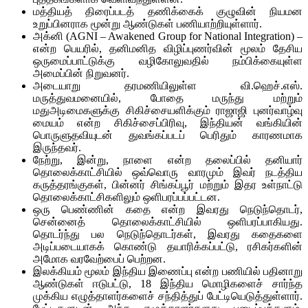
மத்தியத் திரைப்படத் தணிக்கைக் குழுவின் நியமன
உறுப்பினராக மூன்று ஆண்டுகள் பணியாற்றியுள்ளார்.
அக்னி (AGNI – Awakened Group for National Integration) –
என்ற பெயரில், தனிமனித விழிப்புணர்வின் மூலம் தேசிய
ஒருமைப்பாட்டுக்கு வழிகோலுவதில் நம்பிக்கையுள்ள
அமைப்பின் நிறுவனர்.
அடையாறு தரமணியிலுள்ள வி.ஹெச்.எஸ்.
மருத்துவமனையில், போதை மருந்து மற்றும்
மதுஅடிமைகளுக்கு சிகிச்சையளிக்கும் ராஜாஜி புனர்வாழ்வு
மையம் என்ற சிகிச்சைப்பிரிவு, இந்தியன் வங்கியின்
பொருளுதவியுடன் துவங்கப்படப் பெரிதும் காரணமாக
இருந்தவர்.
நேற்று, இன்று, நாளை என்ற தலைப்பில் தனியார்
தொலைக்காட்சியில் ஒவ்வொரு வாரமும் இவர் நடத்திய
கருத்தரங்குகள், பின்னர் சிங்கப்பூர் மற்றும் இதர உள்நாட்டு
தொலைக்காட்சிகளிலும் ஒளிபரப்பப்பட்டன.
ஒரு பெண்ணின் கதை என்ற இவரது நெடுந்தொடர்,
சென்னைத் தொலைக்காட்சியில் ஒளிபரப்பாகியது.
தொடர்ந்து பல நெடுந்தொடர்கள், இவரது கதைகளை
அடிப்படையாகக் கொண்டு தயாரிக்கப்பட்டு, ரசிகர்களின்
அமோக வரவேற்பைப் பெற்றன.
இலக்கியம் மூலம் இந்திய இணைப்பு என்ற பணியில் பதினாறு
ஆண்டுகள் ஈடுபட்டு, 18 இந்திய மொழிகளைச் சார்ந்த
முக்கிய எழுத்தாளர்களைச் சந்தித்துப் பேட்டியெடுத்துள்ளார்.