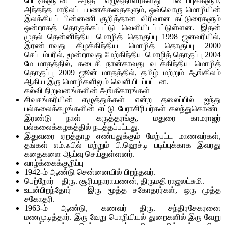
பேட்டிகளுடன் அந்த எழுத்தாளர்களது படைப்புக்களும்,
அந்தந்த மாநிலப் பயணக்கதைகளும், ஒவ்வொரு மொழியின்
இலக்கியப் பின்னணி குறித்தான விரிவான கட்டுரைகளும்
ஒன்றாகத் தொகுக்கப்பட்டு வெளியிடப்பட்டுள்ளன. இதன்
முதல் தென்னிந்திய மொழித் தொகுப்பு 1998 ஜனவரியில்,
இரண்டாவது கிழக்கிந்திய மொழித் தொகுப்பு 2000
செப்டம்பரில், மூன்றாவது மேற்கிந்திய மொழித் தொகுப்பு 2004
மே மாதத்தில், கடைசி நான்காவது வடக்கிந்திய மொழித்
தொகுப்பு 2009 ஜூன் மாதத்தில், தமிழ் மற்றும் ஆங்கிலம்
ஆகிய இரு மொழிகளிலும் வெளியிடப்பட்டன.
கல்வி நிறுவனங்களின் அங்கீகாரங்கள்
சிவசங்கரியின் எழுத்துக்கள் என்ற தலைப்பில் ஐந்து
பல்கலைக்கழங்களின் எட்டு பேராசிரியர்கள் கலந்துகொண்ட
இரண்டு நாள் கருத்தரங்கு, மதுரை காமராஜர்
பல்கலைக்கழகத்தில் நடத்தப்பட்டது.
இதுவரை ஏறத்தாழ எண்பதுக்கும் மேற்பட்ட மாணவர்கள்,
தங்கள் எம்.ஃபில் மற்றும் பி.ஹெச்டி படிப்புக்காக இவரது
கதைகளை ஆய்வு செய்துள்ளனர்.
வாழ்க்கைக்குறிப்பு
1942-ம் ஆண்டு சென்னையில் பிறந்தவர்.
பெற்றோர் – திரு. சூரியநாராயணன், திருமதி ராஜலட்சுமி.
உடன்பிறந்தோர் – இரு மூத்த சகோதரர்கள், ஒரு மூத்த
சகோதரி.
1963-ம் ஆண்டு, கணவர் திரு. சந்திரசேகரனை
மணமுடித்தார். இரு வேறு பொறியியல் துறைகளில் இரு வேறு